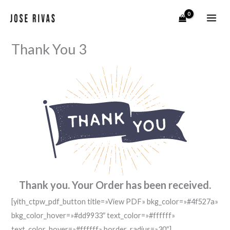
Ir
al
contenido
Thank You 3
Thank you. Your Order has been received.
[yith_ctpw_pdf_button title=»View PDF» bkg_color=»#4f527a»
bkg_color_hover=»#dd9933″ text_color=»#ffffff»
text_color_hover=»#ffffff» border_radius=»30″]