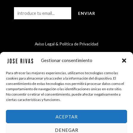
Aviso Legal & Política de Privacidad
Términos y Condiciones
Gestionar consentimiento
Para ofrecer las mejores experiencias, utilizamos tecnologías como las
cookies para almacenar y/o acceder a la información del dispositivo. El
Envíos y Devoluciones
consentimiento de estas tecnologías nos permitirá procesar datos como el
comportamiento de navegación o las identificaciones únicas en este sitio.
No consentir o retirar el consentimiento, puede afectar negativamente a
ciertas características y funciones.
Copyright © 2026 Jose Rivas Arte
ACEPTAR
DENEGAR
Diseño